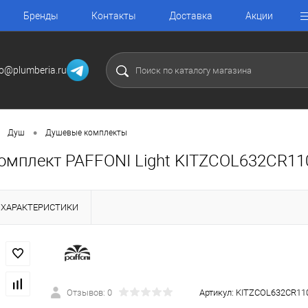
Бренды
Контакты
Доставка
Акции
fo@plumberia.ru
•
Душ
Душевые комплекты
омплект PAFFONI Light KITZCOL632CR11
ХАРАКТЕРИСТИКИ
Отзывов: 0
Артикул:
KITZCOL632CR11