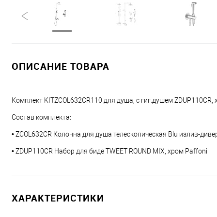
ОПИСАНИЕ ТОВАРА
Комплект KITZCOL632CR110 для душа, с гиг.душем ZDUP110CR, 
Состав комплекта:
• ZCOL632CR Колонна для душа телескопическая Blu излив-дивер
• ZDUP110CR Набор для биде TWEET ROUND MIX, хром Paffoni
ХАРАКТЕРИСТИКИ