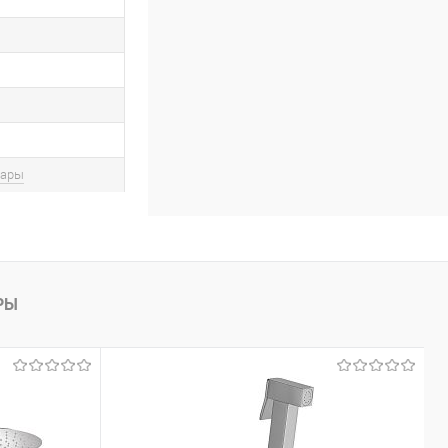
вары
РЫ