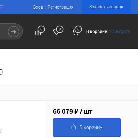
Заказать звонок
Вход
Регистрация
0
0
0
В корзине
пока пусто
0
66 079 ₽
/ шт
В корзину
0