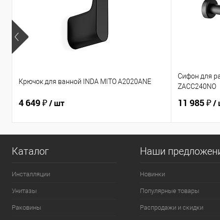
Сифон для р
Крючок для ванной INDA MITO A2020ANE
ZACC240NO
4 649 ₽
11 985 ₽
/ шт
/
Каталог
Наши предложен
Инсталляции
Новинки
Унитазы
Популярные товары
Раковины
Распродажи и скидки