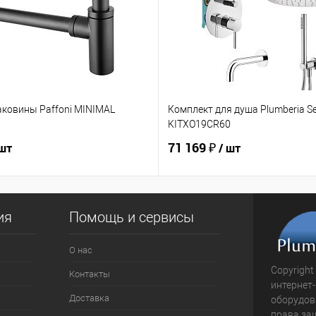
аковины Paffoni MINIMAL
Комплект для душа Plumberia Se
KITXO19CR60
71 169 ₽
 шт
/ шт
ия
Помощь и сервисы
О нас
Copyright
Контакты
интернет
Доставка
оборудова
права за