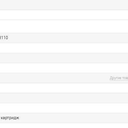
R110
Другие то
 картридж