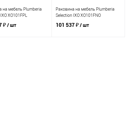
 на мебель Plumberia
Раковина на мебель Plumberia
n IXO XO101FPL
Selection IXO XO101FNO
7 ₽
101 537 ₽
/ шт
/ шт
В корзину
В корзину
ь в 1 клик
Сравнение
Купить в 1 клик
Сравнение
ранное
Под заказ
В избранное
Под заказ