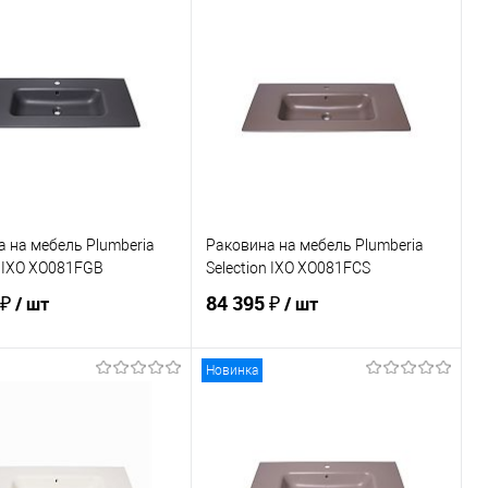
В корзину
В корзину
ь в 1 клик
Сравнение
Купить в 1 клик
Сравнение
ранное
Под заказ
В избранное
В наличии
 на мебель Plumberia
Раковина на мебель Plumberia
n IXO XO081FGB
Selection IXO XO081FCS
 ₽
84 395 ₽
/ шт
/ шт
Новинка
В корзину
В корзину
ь в 1 клик
Сравнение
Купить в 1 клик
Сравнение
ранное
В наличии
В избранное
В наличии