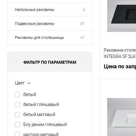
Напольные раковины
4
Подвесные раковины
87
Раковины для столешницы
41
Раковина-столе
INTEGRA SF SLA
ФИЛЬТР ПО ПАРАМЕТРАМ
Цена по зап
Цвет
Запр
белый
белый глянцевый
Купить в 1 кл
белый матовый
В избранное
Блу деним глянцевый
касторо матовый