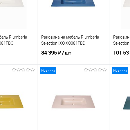
бель Plumberia
Раковина на мебель Plumberia
Раковина
O081FBO
Selection IXO XO081FBD
Selectio
84 395 ₽
101 53
/ шт
Новинка
Новинка
корзину
В корзину
ик
Сравнение
Купить в 1 клик
Сравнение
Купит
Под заказ
В избранное
В наличии
В изб