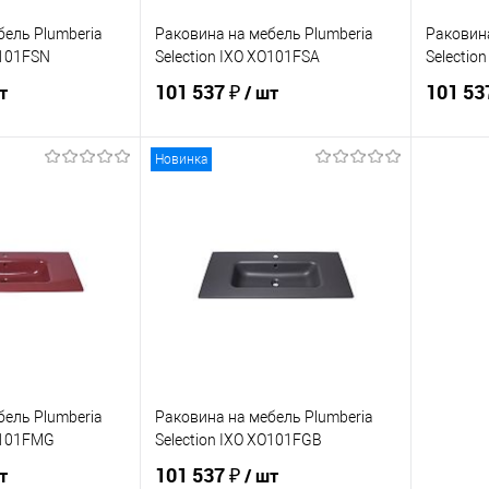
бель Plumberia
Раковина на мебель Plumberia
Раковина
O101FSN
Selection IXO XO101FSA
Selectio
101 537 ₽
101 53
т
/ шт
Новинка
корзину
В корзину
ик
Сравнение
Купить в 1 клик
Сравнение
Купит
В наличии
В избранное
В наличии
В изб
бель Plumberia
Раковина на мебель Plumberia
XO101FMG
Selection IXO XO101FGB
101 537 ₽
т
/ шт