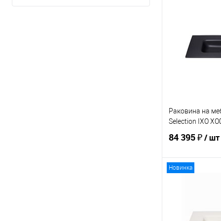
В 
Купить в 1 кл
В избранное
Раковина на ме
Selection IXO X
84 395 ₽
/ шт
Новинка
В 
Купить в 1 кл
В избранное