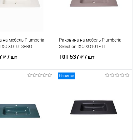
 на мебель Plumberia
Раковина на мебель Plumberia
n IXO XO101SFBO
Selection IXO XO101FTT
7 ₽
101 537 ₽
/ шт
/ шт
Новинка
В корзину
В корзину
ь в 1 клик
Сравнение
Купить в 1 клик
Сравнение
ранное
Под заказ
В избранное
В наличии