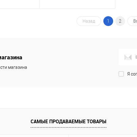
корзину
В корзину
Назад
1
2
В
ик
Сравнение
Купить в 1 клик
Сравнение
В наличии
В избранное
В наличии
магазина
сти магазина
Я со
САМЫЕ ПРОДАВАЕМЫЕ ТОВАРЫ