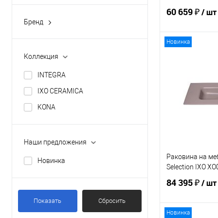
60 659 ₽
/ шт
Бренд
ACQUABELLA
Новинка
INDA
В 
Коллекция
PLUMBERIA SELECTION
INTEGRA
Купить в 1 кл
IXO CERAMICA
В избранное
KONA
Наши предложения
Раковина на ме
Новинка
Selection IXO X
84 395 ₽
/ шт
Показать
Сбросить
Новинка