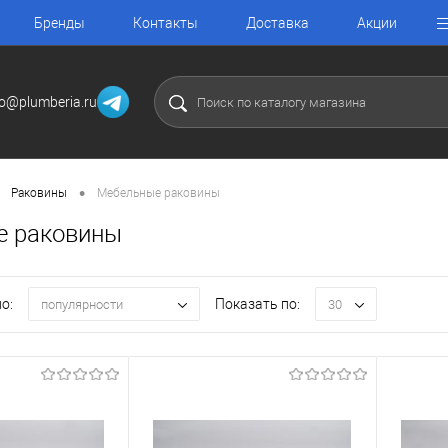
Бренды
Контакты
Доставка
Акции
fo@plumberia.ru
•
Раковины
Мебельные раковины
е раковины
о:
Показать по:
популярности
30