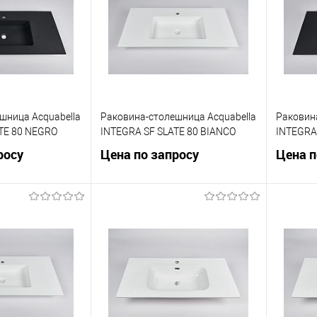
шница Acquabella
Раковина-столешница Acquabella
Раковин
TE 80 NEGRO
INTEGRA SF SLATE 80 BIANCO
INTEGRA
росу
Цена по запросу
Цена п
осить цену
Запросить цену
ик
Сравнение
Купить в 1 клик
Сравнение
Купит
Под заказ
В избранное
Под заказ
В изб