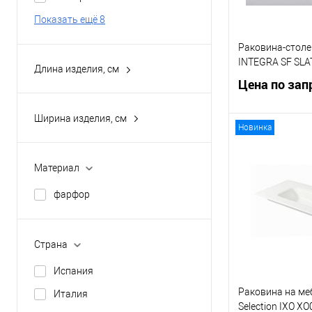
Показать ещё 8
Раковина-столе
INTEGRA SF SLA
Длина изделия, см
Цена по зап
101
46.5
Ширина изделия, см
Новинка
81
100.3
Запр
101
Материал
Купить в 1 кл
46.5
фарфор
В избранное
80.3
81
Страна
Испания
Раковина на ме
Италия
Selection IXO X