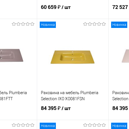
60 659 ₽
72 527
/ шт
Новинка
Новинка
корзину
В корзину
ик
Сравнение
Купить в 1 клик
Сравнение
Купит
Под заказ
В избранное
Под заказ
В изб
бель Plumberia
Раковина на мебель Plumberia
Раковина
O081FTT
Selection IXO XO081FSN
Selectio
84 395 ₽
84 395
/ шт
Новинка
Новинка