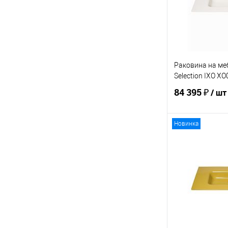
Раковина на ме
Selection IXO X
84 395 ₽
/ шт
Новинка
В 
Купить в 1 кл
В избранное