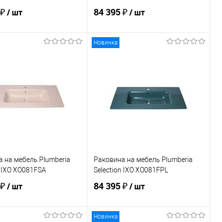
 ₽
84 395 ₽
/ шт
/ шт
Новинка
В корзину
В корзину
ь в 1 клик
Сравнение
Купить в 1 клик
Сравнение
ранное
Под заказ
В избранное
Под заказ
 на мебель Plumberia
Раковина на мебель Plumberia
n IXO XO081FSA
Selection IXO XO081FPL
 ₽
84 395 ₽
/ шт
/ шт
Новинка