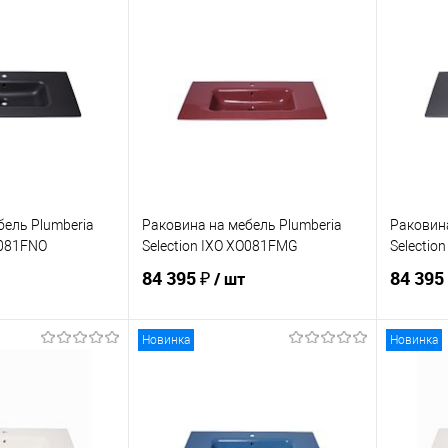
корзину
В корзину
ик
Сравнение
Купить в 1 клик
Сравнение
Купит
В наличии
В избранное
В наличии
В изб
бель Plumberia
Раковина на мебель Plumberia
Раковина
O081FNO
Selection IXO XO081FMG
Selectio
84 395 ₽
84 395
/ шт
Новинка
Новинка
корзину
В корзину
ик
Сравнение
Купить в 1 клик
Сравнение
Купит
Под заказ
В избранное
В наличии
В изб