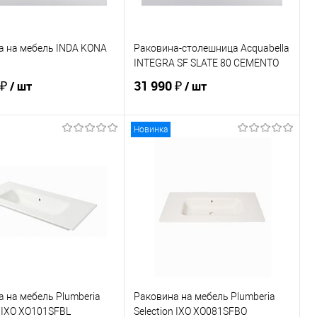
а на мебель INDA KONA
Раковина-столешница Acquabella
INTEGRA SF SLATE 80 CEMENTO
 ₽
31 990 ₽
/ шт
/ шт
Новинка
В корзину
В корзину
ь в 1 клик
Сравнение
Купить в 1 клик
Сравнение
ранное
Под заказ
В избранное
Под заказ
 на мебель Plumberia
Раковина на мебель Plumberia
n IXO XO101SFBL
Selection IXO XO081SFBO