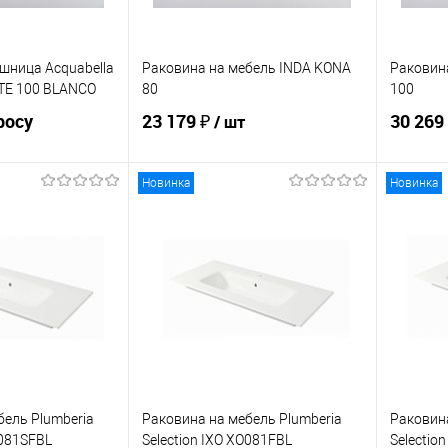
шница Acquabella
Раковина на мебель INDA KONA
Раковин
TE 100 BLANCO
80
100
росу
23 179 ₽
30 269
/ шт
Новинка
Новинка
осить цену
В корзину
ик
Сравнение
Купить в 1 клик
Сравнение
Купит
Под заказ
В избранное
В наличии
В изб
бель Plumberia
Раковина на мебель Plumberia
Раковина
O081SFBL
Selection IXO XO081FBL
Selectio