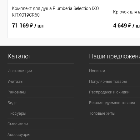
Комплект для душа Plumberia Selection IXO
Крючок для 
KITXO19CR60
71 169 ₽
4 649 ₽
/ шт
/ ш
Каталог
Наши предложен
Инсталляции
Новинки
Унитазы
Популярные товары
Раковины
Распродажи и скидки
Биде
Рекомендуемые товары
Писсуары
Топовые хиты
Смесители
Аксессуары