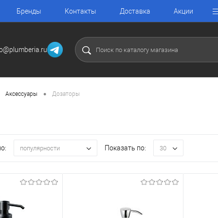
Бренды
Контакты
Доставка
Акции
fo@plumberia.ru
•
Аксессуары
Дозаторы
о:
Показать по:
популярности
30