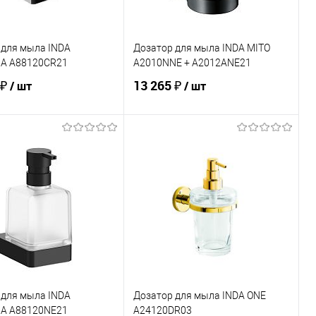
 для мыла INDA
Дозатор для мыла INDA MITO
MA A88120CR21
A2010NNE + A2012ANE21
 ₽
13 265 ₽
/ шт
/ шт
В корзину
В корзину
ь в 1 клик
Сравнение
Купить в 1 клик
Сравнение
ранное
Под заказ
В избранное
В наличии
 для мыла INDA
Дозатор для мыла INDA ONE
MA A88120NE21
A24120DR03