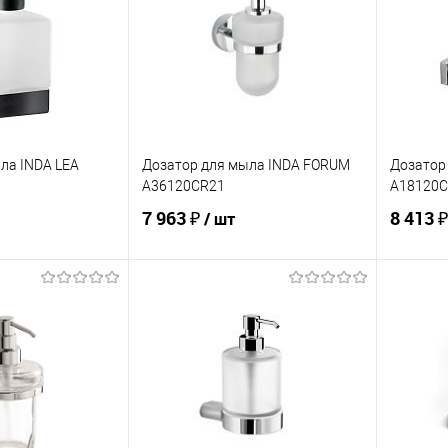
ла INDA LEA
Дозатор для мыла INDA FORUM
Дозатор
A36120CR21
A18120C
7 963 ₽
8 413 
/ шт
корзину
В корзину
ик
Сравнение
Купить в 1 клик
Сравнение
Купит
Под заказ
В избранное
В наличии
В изб