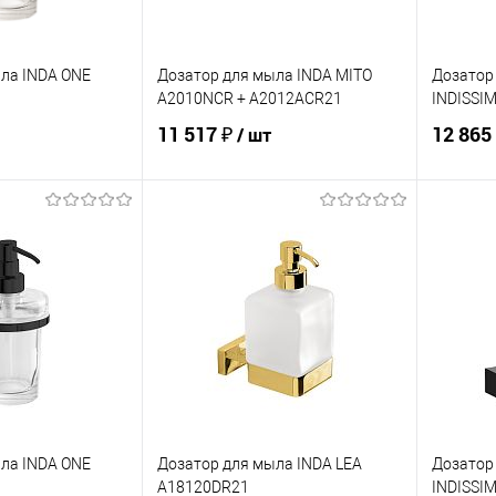
ла INDA ONE
Дозатор для мыла INDA MITO
Дозатор
A2010NCR + A2012ACR21
INDISSI
11 517 ₽
12 865
/ шт
корзину
В корзину
ик
Сравнение
Купить в 1 клик
Сравнение
Купит
В наличии
В избранное
В наличии
В изб
ла INDA ONE
Дозатор для мыла INDA LEA
Дозатор
A18120DR21
INDISSI