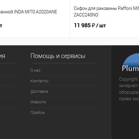
Сифон для раковины Paffoni M
ванной INDA MITO A2020ANE
ZACC240NO
11 985 ₽
т
/ шт
ия
Помощь и сервисы
О нас
Copyright
Контакты
интернет
Доставка
оборудова
права за
Новости
Прайсы