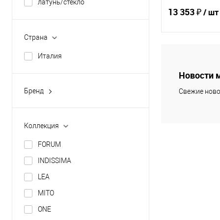
латунь/стекло
Показать ещё 3
13 353 ₽
/ шт
Страна
В 
Италия
Новости 
Купить в 1 кл
Бренд
Свежие ново
В избранное
INDA
Коллекция
FORUM
INDISSIMA
LEA
MITO
ONE