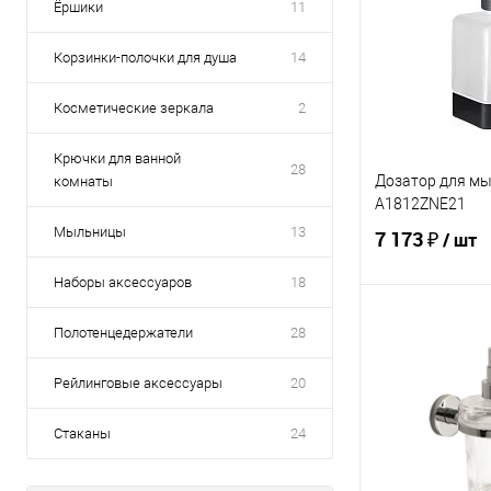
Ёршики
11
Корзинки-полочки для душа
14
Косметические зеркала
2
Крючки для ванной
28
Дозатор для мы
комнаты
A1812ZNE21
Мыльницы
13
7 173 ₽
/ шт
Наборы аксессуаров
18
В 
Полотенцедержатели
28
Рейлинговые аксессуары
20
Купить в 1 кл
В избранное
Стаканы
24