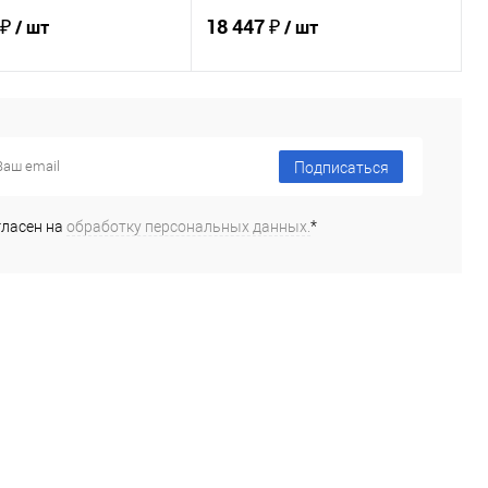
 ₽
18 447 ₽
/ шт
/ шт
В корзину
В корзину
Подписаться
ь в 1 клик
Сравнение
Купить в 1 клик
Сравнение
ранное
В наличии
В избранное
В наличии
гласен на
обработку персональных данных.
*