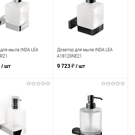
 для мыла INDA LEA
Дозатор для мыла INDA LEA
R21
A18120NE21
₽
9 723 ₽
/ шт
/ шт
В корзину
В корзину
ь в 1 клик
Сравнение
Купить в 1 клик
Сравнение
ранное
Под заказ
В избранное
В наличии