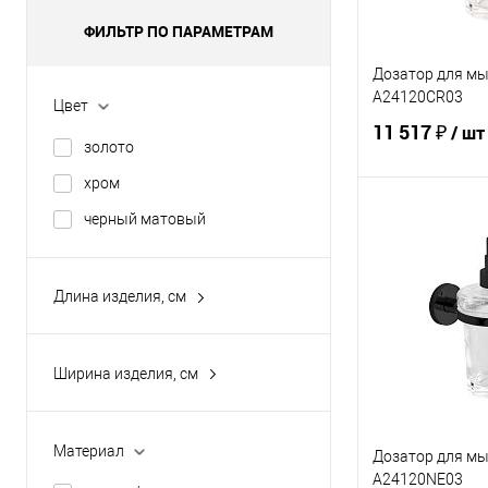
ФИЛЬТР ПО ПАРАМЕТРАМ
Дозатор для мы
A24120CR03
Цвет
11 517 ₽
/ шт
золото
хром
черный матовый
В 
Купить в 1 кл
Длина изделия, см
В избранное
10.3
12.2
Ширина изделия, см
12.7
6.8
14.9
7
Материал
Дозатор для мы
15
8
A24120NE03