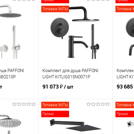
Промо
Промо
Топовые ХИТЫ
Топовые 
уша PAFFONI
Комплект для душа PAFFONI
Комплек
5BO210P
LIGHT KITLIG015NO071P
LIGHT K
91 073 ₽
93 685
т
/ шт
Топовые ХИТЫ
Топовые 
корзину
В корзину
Промо
Промо
ик
Сравнение
Купить в 1 клик
Сравнение
Купит