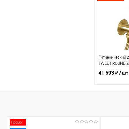
Купить в 1 кл
В избранное
Гигиенический д
TWEET ROUND 
41 593 ₽
/ шт
В 
Купить в 1 кл
В избранное
Промо