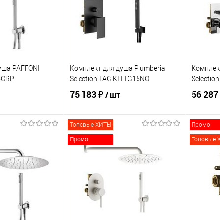
В наличии
В избранное
В наличии
В изб
уша PAFFONI
Комплект для душа Plumberia
Комплект
5CRP
Selection TAG KITTG15NO
Selectio
75 183 ₽
56 287
/ шт
Топовые ХИТЫ
Промо
корзину
В корзину
Промо
Топовые 
ик
Сравнение
Купить в 1 клик
Сравнение
Купит
В наличии
В избранное
В наличии
В изб