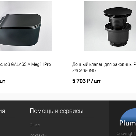
есной GALASSIA Meg11Pro
Донный клапан для раковины P
ZSCA050NO
5 703 ₽
 шт
/ шт
ия
Помощь и сервисы
О нас
Copyright
Контакты