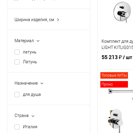
В избранное
12.5
12.7
Ширина изделия, см
20
7.2
40
8.6
Материал
Комплект для д
25
LIGHT KITLIG01
латунь
41
55 213 ₽
/ шт
Латунь
Топовые ХИТЫ
В 
Назначение
Промо
для душа
Купить в 1 кл
В избранное
Страна
Италия