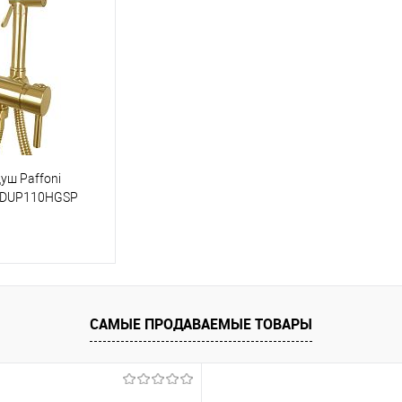
ик
Сравнение
Купить в 1 клик
Сравнение
Купит
В наличии
В избранное
В наличии
В изб
уш Paffoni
ZDUP110HGSP
корзину
САМЫЕ ПРОДАВАЕМЫЕ ТОВАРЫ
ик
Сравнение
В наличии