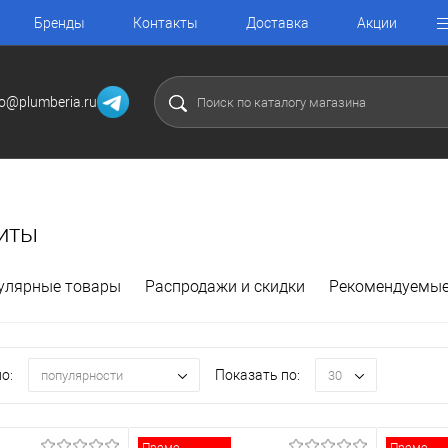
Бренды
Контакты
Доставка
Акции
fo@plumberia.ru
иты
улярные товары
Распродажи и скидки
Рекомендуемые
о:
Показать по:
популярности
30