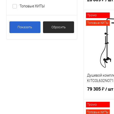
Топовые ХИТЫ
Промо
В 
Топовые ХИТЫ
Показать
Сбросить
Купить в 1 кл
В избранное
Душевой компле
KITCOL632NO71
79 305 ₽
/ шт
Промо
В 
Топовые ХИТЫ