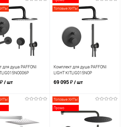
Промо
ХИТЫ
Топовые ХИТЫ
т для душа PAFFONI
Комплект для душа PAFFONI
ITLIG015NO006P
LIGHT KITLIG015NOP
 ₽
69 095 ₽
/ шт
/ шт
ХИТЫ
Топовые ХИТЫ
В корзину
В корзину
Промо
ь в 1 клик
Сравнение
Купить в 1 клик
Сравнение