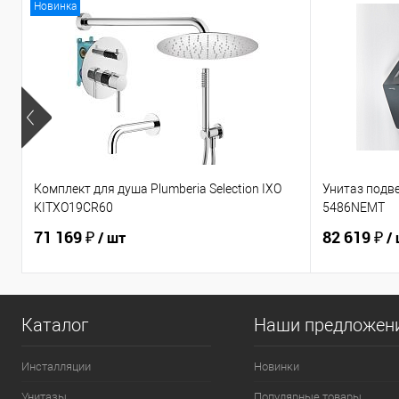
Новинка
Комплект для душа Plumberia Selection IXO
Унитаз подв
KITXO19CR60
5486NEMT
71 169 ₽
82 619 ₽
/ шт
/
Каталог
Наши предложен
Инсталляции
Новинки
Унитазы
Популярные товары