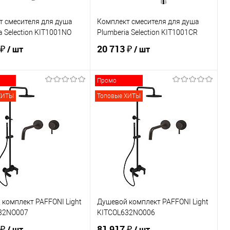
т смесителя для душа
Комплект смесителя для душа
a Selection KIT1001NO
Plumberia Selection KIT1001CR
 ₽
20 713 ₽
/ шт
/ шт
Промо
В корзину
В корзину
ХИТЫ
Топовые ХИТЫ
ь в 1 клик
Сравнение
Купить в 1 клик
Сравнение
ранное
В наличии
В избранное
В наличии
комплект PAFFONI Light
Душевой комплект PAFFONI Light
32NO007
KITCOL632NO006
 ₽
81 917 ₽
/ шт
/ шт