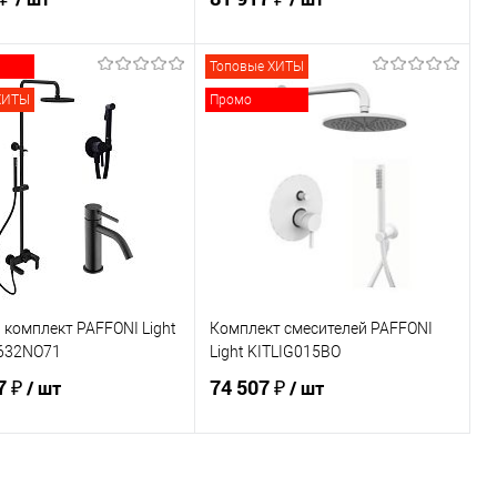
Топовые ХИТЫ
В корзину
В корзину
ХИТЫ
Промо
ь в 1 клик
Сравнение
Купить в 1 клик
Сравнение
ранное
В наличии
В избранное
В наличии
комплект PAFFONI Light
Комплект смесителей PAFFONI
632NO71
Light KITLIG015BO
7 ₽
74 507 ₽
/ шт
/ шт
В корзину
В корзину