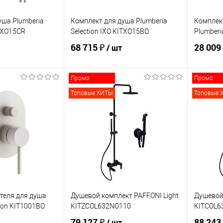
уша Plumberia
Комплект для душа Plumberia
Комплек
ITXO15CR
Selection IXO KITXO15BO
Plumberi
68 715 ₽
28 009
/ шт
Промо
Промо
корзину
В корзину
Топовые ХИТЫ
Топовые 
ик
Сравнение
Купить в 1 клик
Сравнение
Купит
В наличии
В избранное
В наличии
В изб
теля для душа
Душевой комплект PAFFONI Light
Душевой 
tion KIT1001BO
KITZCOL632NO110
KITCOL6
79 127 ₽
88 243
/ шт