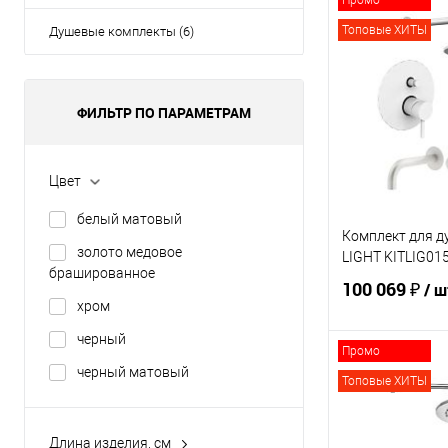
Промо
Топовые ХИТЫ
Душевые комплекты (6)
ФИЛЬТР ПО ПАРАМЕТРАМ
Цвет
белый матовый
Комплект для д
золото медовое
LIGHT KITLIG01
брашированное
100 069 ₽
/ ш
хром
черный
Промо
В 
черный матовый
Топовые ХИТЫ
Купить в 1 кл
Длина изделия, см