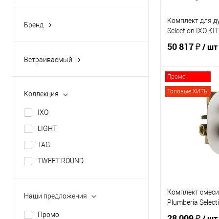
Комплект для д
Бренд
Selection IXO K
PAFFONI
50 817 ₽
/ шт
PLUMBERIA SELECTION
Встраиваемый
да
Промо
В 
Топовые ХИТЫ
Коллекция
IXO
Купить в 1 кл
LIGHT
В избранное
TAG
TWEET ROUND
Комплект смеси
Наши предложения
Plumberia Selec
Промо
28 009 ₽
/ шт