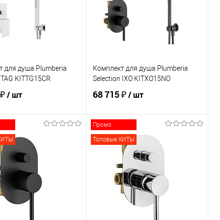
ранное
В наличии
В избранное
В наличии
 для душа Plumberia
Комплект для душа Plumberia
n TAG KITTG15CR
Selection IXO KITXO15NO
 ₽
68 715 ₽
/ шт
/ шт
Промо
В корзину
В корзину
ХИТЫ
Топовые ХИТЫ
ь в 1 клик
Сравнение
Купить в 1 клик
Сравнение
ранное
В наличии
В избранное
В наличии