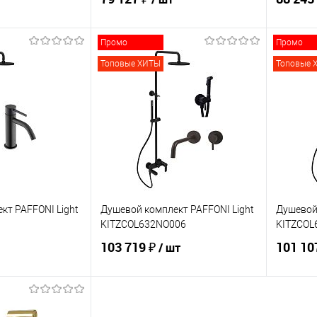
Промо
Промо
корзину
В корзину
Топовые ХИТЫ
Топовые 
ик
Сравнение
Купить в 1 клик
Сравнение
Купит
В наличии
В избранное
В наличии
В изб
кт PAFFONI Light
Душевой комплект PAFFONI Light
Душевой 
KITZCOL632NO006
KITZCOL
103 719 ₽
101 10
/ шт
корзину
В корзину