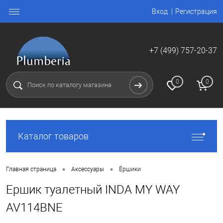
Вход
Регистрация
+7 (499) 757-20-37
0
0
Каталог товаров
•
•
Главная страница
Аксессуары
Ёршики
Ершик туалетный INDA MY WAY
AV114BNE