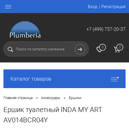
Вход
Регистрация
+7 (499) 757-20-37
0
0
Каталог товаров
•
•
Главная страница
Аксессуары
Ёршики
Ершик туалетный INDA MY ART
AV014BCR04Y