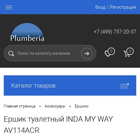
Вход
Регистрация
+7 (499) 757-20-37
0
0
Каталог товаров
•
•
Главная страница
Аксессуары
Ёршики
Ершик туалетный INDA MY WAY
AV114ACR