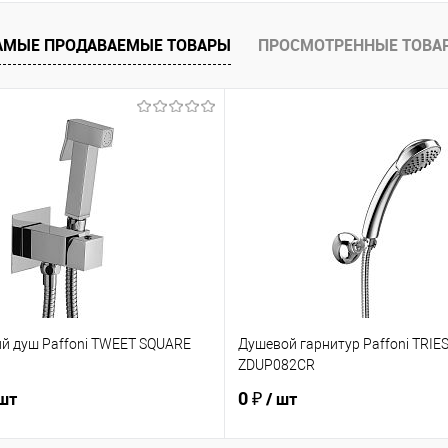
 клик
Сравнение
е
Под заказ
АМЫЕ ПРОДАВАЕМЫЕ ТОВАРЫ
ПРОСМОТРЕННЫЕ ТОВА
ий душ Paffoni TWEET SQUARE
Душевой гарнитур Paffoni TRIES
ZDUP082CR
0 ₽
 шт
/ шт