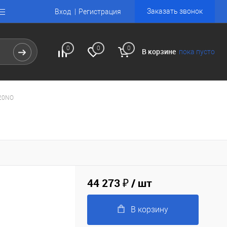
Заказать звонок
Вход
Регистрация
0
0
0
В корзине
пока пусто
120NO
44 273 ₽
/ шт
В корзину