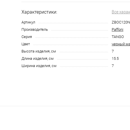
Характеристики:
Все хара
Артикул
ZBOC120
Производитель
Paffoni
Серия
TANGO
Цвет
черный м
Высота изделия, см
7
Длина изделия, см
15.5
Ширина изделия, см
7
123 2