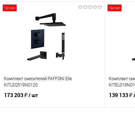
Промо
Промо
Комплект смесителей PAFFONI Elle
Комплект сме
KITLEQ519NO120
KITEL019NO
173 203 ₽
139 133 ₽
/ шт
В корзину