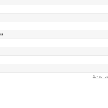
ый
Другие то