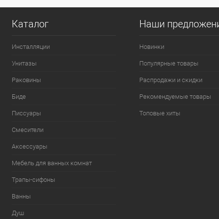
Каталог
Наши предложен
Инсталляции
Новинки
Унитазы
Популярные товары
Раковины
Распродажи и скидки
Биде
Рекомендуемые товары
Писсуары
Топовые хиты
Смесители
Аксессуары
Мебель для ванных комнат
Трапы-сифоны
Ванны
Душ