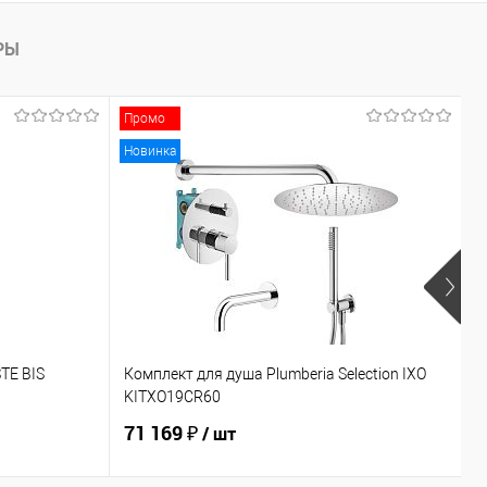
РЫ
Промо
Новинка
TE BIS
Комплект для душа Plumberia Selection IXO
С
KITXO19CR60
Z
71 169 ₽
1
/ шт