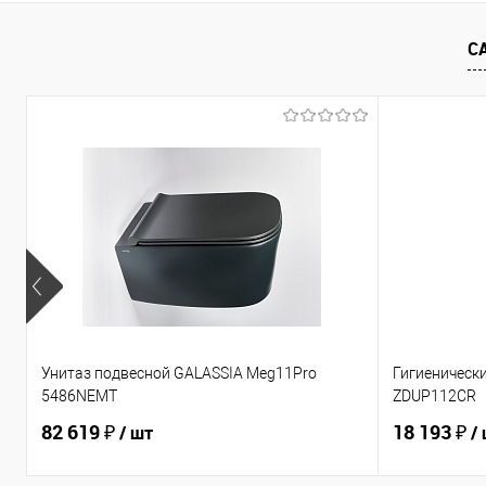
Купить в 1 клик
Сравнение
Купить в 1
В избранное
Под заказ
В избранно
С
Унитаз подвесной GALASSIA Meg11Pro
Гигиеническ
5486NEMT
ZDUP112CR
82 619 ₽
18 193 ₽
/ шт
/