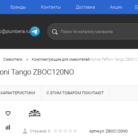
Бренды
Контакты
Доставка
Акции
fo@plumberia.ru
•
Смесители
Комплектующие для смесителей
Излив Paffoni Tango ZBOC
foni Tango ZBOC120NO
ХАРАКТЕРИСТИКИ
С ЭТИМ ТОВАРОМ ПОКУПАЮТ
Отзывов: 0
Артикул:
ZBOC120NO