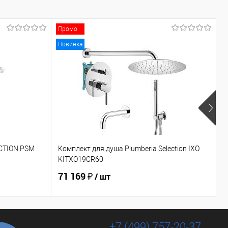
Промо
Новинка
CTION PSM
Комплект для душа Plumberia Selection IXO
К
KITXO19CR60
71 169 ₽
4
/ шт
+7 (499) 757-20-37