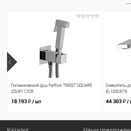
Гигиенический душ Paffoni TWEET SQUARE
Смеситель дл
ZDUP112CR
EL105CR70
18 193 ₽
44 303 ₽
/ шт
/
Каталог
Наши предложен