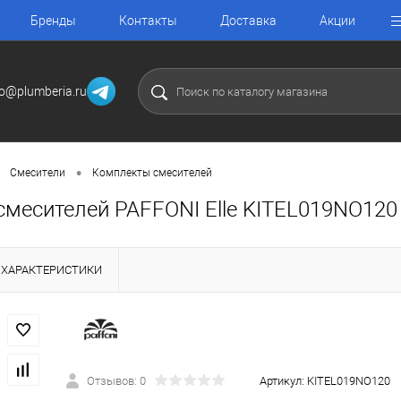
Бренды
Контакты
Доставка
Акции
fo@plumberia.ru
•
Смесители
Комплекты смесителей
смесителей PAFFONI Elle KITEL019NO120
ХАРАКТЕРИСТИКИ
Отзывов: 0
Артикул:
KITEL019NO120