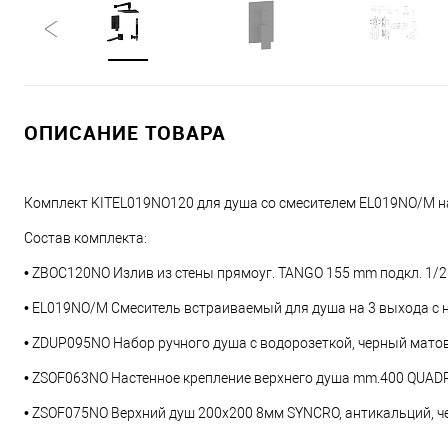
ОПИСАНИЕ ТОВАРА
Комплект KITEL019NO120 для душа со смесителем EL019NO/M на
Состав комплекта:
• ZBOC120NO Излив из стены прямоуг. TANGO 155 mm подкл. 1/2" 
• EL019NO/M Смеситель встраиваемый для душа на 3 выхода с н
• ZDUP095NO Набор ручного душа с водорозеткой, черный матов
• ZSOF063NO Настенное крепление верхнего душа mm.400 QUADR
• ZSOF075NO Верхний душ 200x200 8мм SYNCRO, антикальций, ч