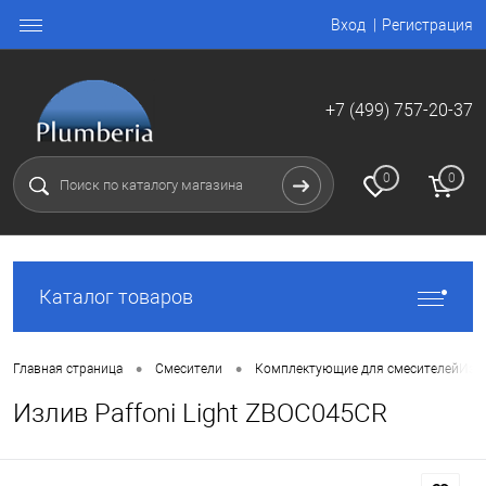
Вход
Регистрация
+7 (499) 757-20-37
0
0
Каталог товаров
•
•
Главная страница
Смесители
Комплектующие для смесителей
Изли
Излив Paffoni Light ZBOC045CR