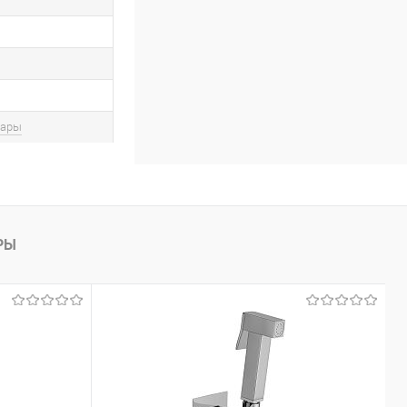
вары
РЫ