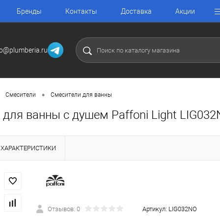
Бренды
Контакты
Доставка
Акции
fo@plumberia.ru
•
Смесители
Смесители для ванны
для ванны с душем Paffoni Light LIG03
ХАРАКТЕРИСТИКИ
Отзывов: 0
Артикул:
LIG032NO