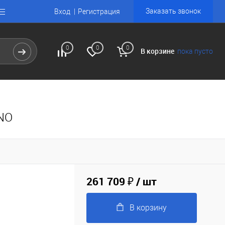
Заказать звонок
Вход
Регистрация
0
0
0
В корзине
пока пусто
2NO
261 709 ₽
/ шт
В корзину