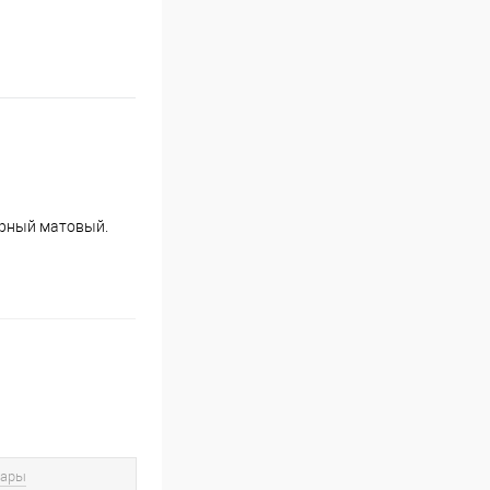
123 4
ерный матовый.
вары