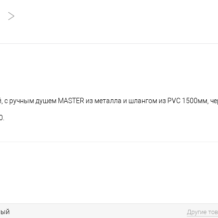
ый, с ручным душем MASTER из металла и шлангом из PVC 1500мм, ч
0.
вый
Другие то