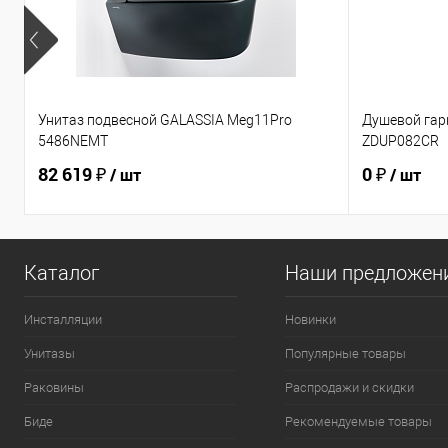
Унитаз подвесной GALASSIA Meg11Pro
Душевой гарн
5486NEMT
ZDUP082CR
82 619 ₽
0 ₽
/ шт
/ шт
Каталог
Наши предложен
Инсталляции
Новинки
Унитазы
Популярные товары
Раковины
Распродажи и скидки
Биде
Рекомендуемые товары