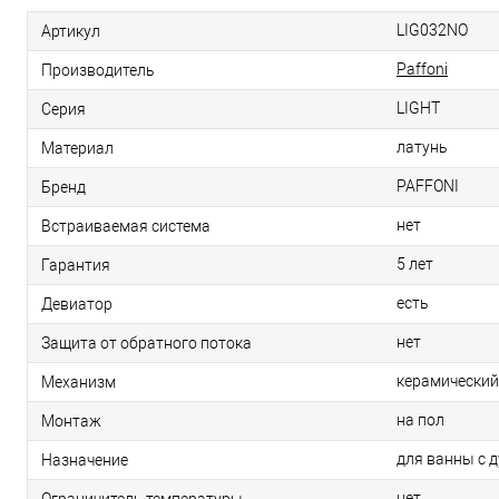
LIG032NO
Артикул
Paffoni
Производитель
LIGHT
Серия
латунь
Материал
PAFFONI
Бренд
нет
Встраиваемая система
5 лет
Гарантия
есть
Девиатор
нет
Защита от обратного потока
керамический
Механизм
на пол
Монтаж
для ванны с 
Назначение
нет
Ограничитель температуры