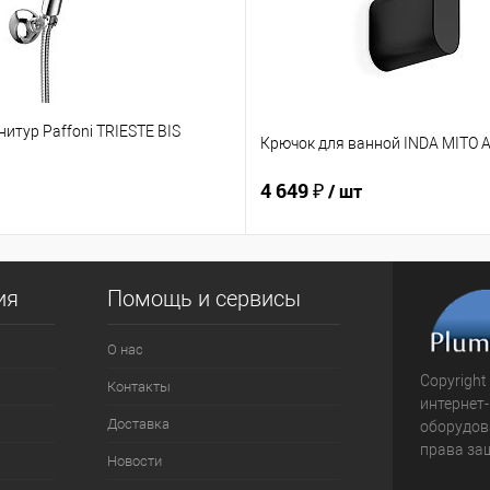
итур Paffoni TRIESTE BIS
Крючок для ванной INDA MITO 
4 649 ₽
/ шт
ия
Помощь и сервисы
О нас
Copyright
Контакты
интернет
Доставка
оборудова
права за
Новости