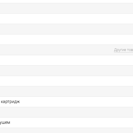
Другие то
 картридж
душем