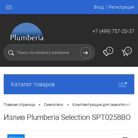
Вход
Регистрация
+7 (499) 757-20-37
0
0
Каталог товаров
•
•
Главная страница
Смесители
Комплектующие для смесителей
Изли
Излив Plumberia Selection SPT0258BO
Новинка