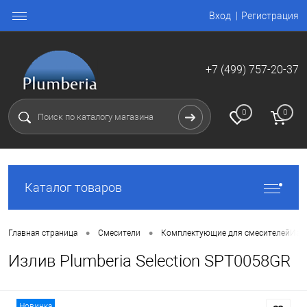
Вход
Регистрация
+7 (499) 757-20-37
0
0
Каталог товаров
•
•
Главная страница
Смесители
Комплектующие для смесителей
Изли
Излив Plumberia Selection SPT0058GR
Новинка