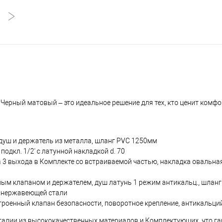
 Черный матовый – это идеальное решение для тех, кто ценит комфор
душ и держатель из металла, шланг PVC 1250мм
одкл. 1/2' с латунной накладкой d. 70
3 выхода в Комплекте со встраиваемой частью, накладка овальн
ным клапаном и держателем, душ латунь 1 режим антикальц., шлан
з нержавеющей стали
троенный клапан безопасности, поворотное крепление, антикальци
 Италии из высококачественных материалов и Комплектующих, что га