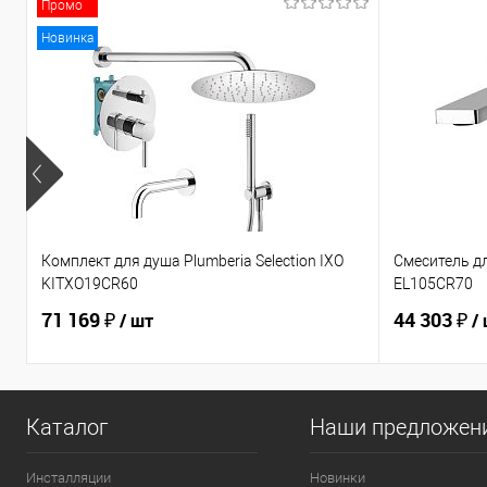
Промо
Новинка
Комплект для душа Plumberia Selection IXO
Смеситель дл
KITXO19CR60
EL105CR70
71 169 ₽
44 303 ₽
/ шт
/
Каталог
Наши предложен
Инсталляции
Новинки