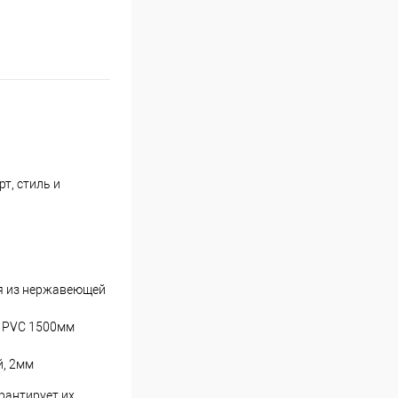
т, стиль и
ая из нержавеющей
г PVC 1500мм
й, 2мм
рантирует их