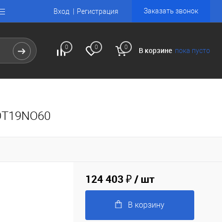
Заказать звонок
Вход
Регистрация
0
0
0
В корзине
пока пусто
XOT19NO60
124 403 ₽
/ шт
В корзину