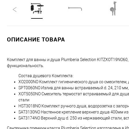
ОПИСАНИЕ ТОВАРА
Комплект для ванны и душа Plumberia Selection KITZXOT19NO60,
функциональность.
Состав душевого Комплекта:
XO2000NO Комплект гигиенического душа со смесителем, 
SPT0060NO Излив для ванны встраиваемый d. 24, 210 мм, п
XOT5050NO Смеситель термостат встраиваемый для душа 
стали
HST3018NO Комплект ручного душа, водорозетка с запор
SAT3130NO Настенное крепление верхнего душа 400мм и
SAT3174NO Верхний душ d. 250 из нержавеющей стали, вс
Сантехника премиум класса Plumberia Selection изготовлена в