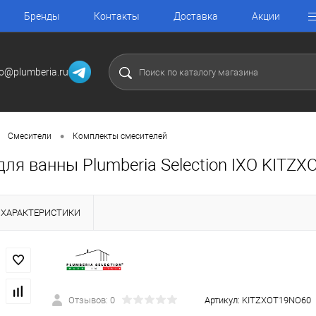
Бренды
Контакты
Доставка
Акции
fo@plumberia.ru
•
Смесители
Комплекты смесителей
ля ванны Plumberia Selection IXO KITZ
ХАРАКТЕРИСТИКИ
Отзывов: 0
Артикул:
KITZXOT19NO60