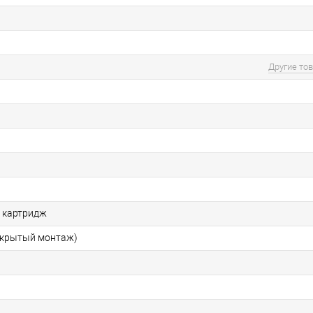
Другие то
 картридж
скрытый монтаж)
ы