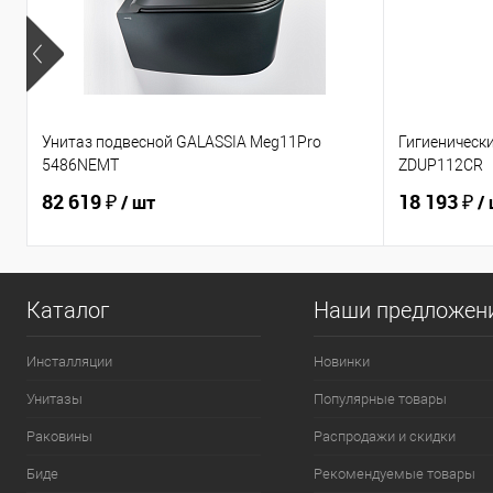
Унитаз подвесной GALASSIA Meg11Pro
Гигиеническ
5486NEMT
ZDUP112CR
82 619 ₽
18 193 ₽
/ шт
/
Каталог
Наши предложен
Инсталляции
Новинки
Унитазы
Популярные товары
Раковины
Распродажи и скидки
Биде
Рекомендуемые товары