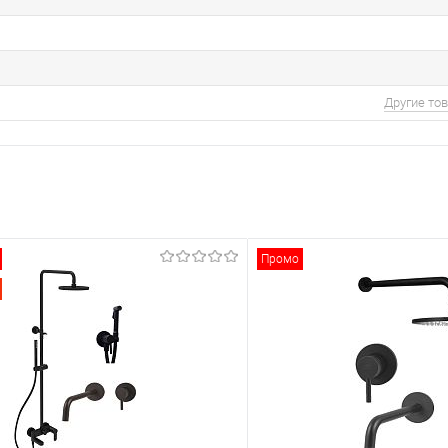
Другие то
Промо