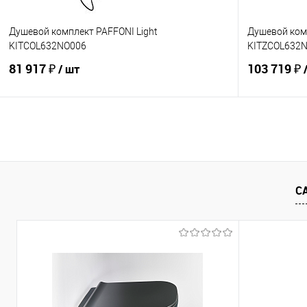
Душевой комплект PAFFONI Light
Душевой комп
KITCOL632NO006
KITZCOL632
81 917 ₽
103 719 ₽
/ шт
В корзину
Купить в 1 клик
Сравнение
Купить в 1
В избранное
В наличии
В избранно
С