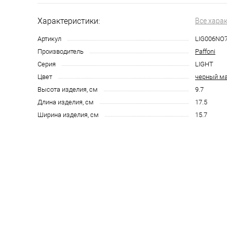
Характеристики:
Все хара
Артикул
LIG006NO
Производитель
Paffoni
Серия
LIGHT
Цвет
черный м
Высота изделия, см
9.7
Длина изделия, см
17.5
Ширина изделия, см
15.7
123 3