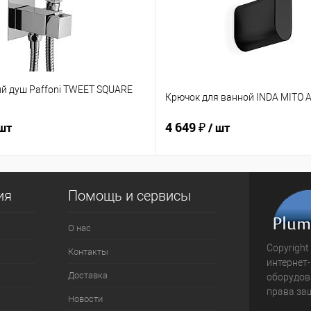
ий душ Paffoni TWEET SQUARE
Крючок для ванной INDA MITO 
4 649 ₽
 шт
/ шт
ия
Помощь и сервисы
О нас
Copyright
Контакты
интернет
Доставка
оборудова
права за
Новости