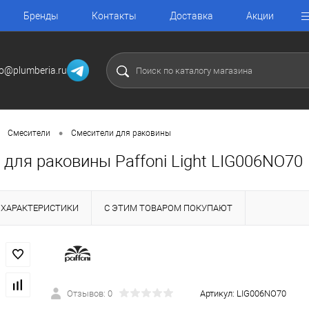
Бренды
Контакты
Доставка
Акции
fo@plumberia.ru
•
Смесители
Смесители для раковины
для раковины Paffoni Light LIG006NO70
ХАРАКТЕРИСТИКИ
С ЭТИМ ТОВАРОМ ПОКУПАЮТ
Отзывов: 0
Артикул:
LIG006NO70