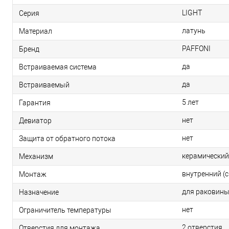
LIGHT
Серия
латунь
Материал
PAFFONI
Бренд
да
Встраиваемая система
да
Встраиваемый
5 лет
Гарантия
нет
Девиатор
нет
Защита от обратного потока
керамический
Механизм
внутренний (
Монтаж
для раковин
Назначение
нет
Ограничитель температуры
2 отверстия
Отверстия для монтажа