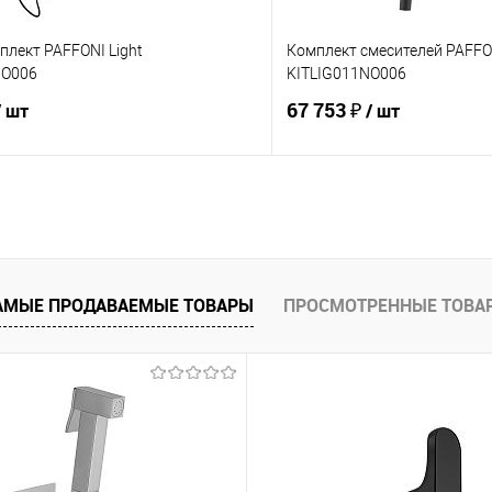
лект PAFFONI Light
Комплект смесителей PAFFON
NO006
KITLIG011NO006
67 753 ₽
/ шт
/ шт
В корзину
В корз
 клик
Сравнение
Купить в 1 клик
е
В наличии
В избранное
АМЫЕ ПРОДАВАЕМЫЕ ТОВАРЫ
ПРОСМОТРЕННЫЕ ТОВА