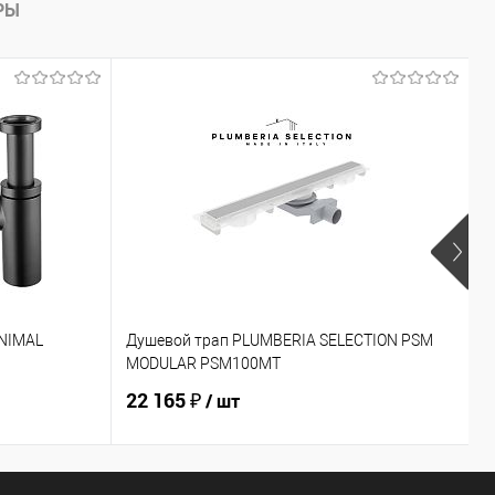
РЫ
INIMAL
Душевой трап PLUMBERIA SELECTION PSM
К
MODULAR PSM100MT
22 165 ₽
4
/ шт