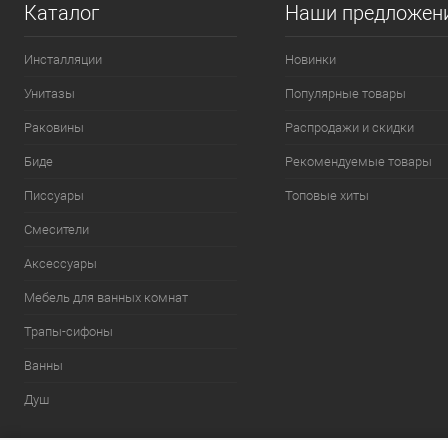
Каталог
Наши предложен
Инсталляции
Новинки
Унитазы
Популярные товары
Раковины
Распродажи и скидки
Биде
Рекомендуемые товары
Писсуары
Топовые хиты
Смесители
Аксессуары
Мебель для ванных комнат
Трапы-сифоны
Ванны
Душ