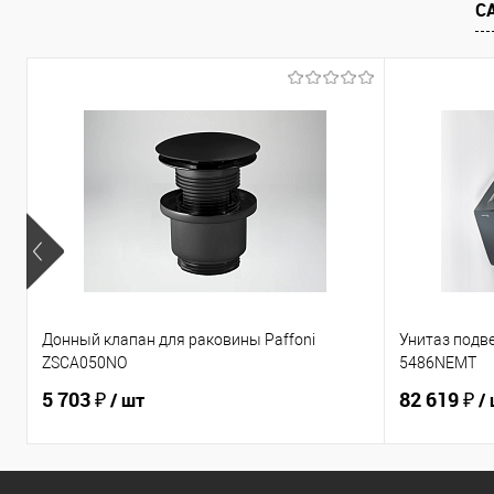
С
Донный клапан для раковины Paffoni
Унитаз подв
ZSCA050NO
5486NEMT
5 703 ₽
82 619 ₽
/ шт
/