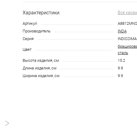
Характеристики:
Все хара
Артикул
A8812MNS
Производитель
INDA
Серия
INDISSIMA
браширов
Цвет
сталь
Высота изделия, см
15.2
Длина изделия, см
9.9
Ширина изделия, см
9.9