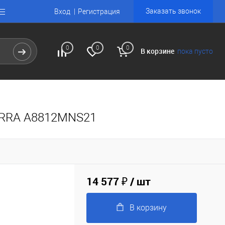
Заказать звонок
Вход
Регистрация
0
0
0
В корзине
пока пусто
BARRA A8812MNS21
14 577 ₽
/ шт
В корзину