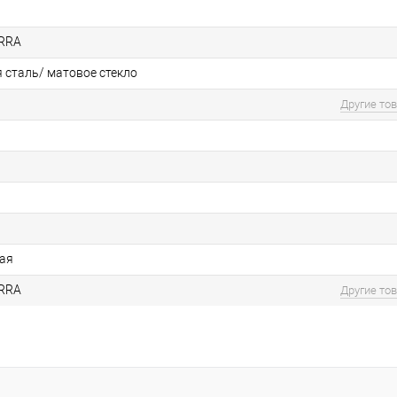
ARRA
сталь/ матовое стекло
Другие то
ая
ARRA
Другие то