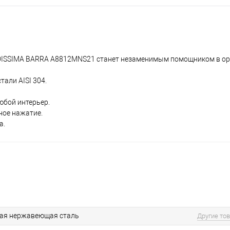
INDISSIMA BARRA A8812MNS21 станет незаменимым помощником в о
али AISI 304.
бой интерьер.
ное нажатие.
а.
ая нержавеющая сталь
Другие то