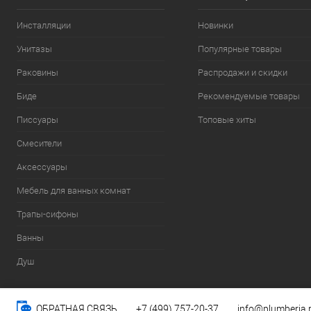
Инсталляции
Новинки
Унитазы
Популярные товары
Раковины
Распродажи и скидки
Биде
Рекомендуемые товары
Писсуары
Топовые хиты
Смесители
Аксессуары
Мебель для ванных комнат
Трапы-сифоны
Ванны
Душ
ОБРАТНАЯ СВЯЗЬ
+7 (499) 757-20-37
info@plumberia.