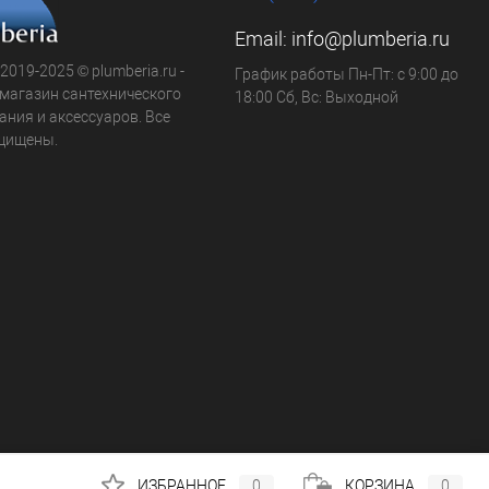
Email:
info@plumberia.ru
 2019-2025 © plumberia.ru -
График работы Пн-Пт: с 9:00 до
-магазин сантехнического
18:00 Сб, Вс: Выходной
ния и аксессуаров. Все
щищены.
ИЗБРАННОЕ
0
КОРЗИНА
0