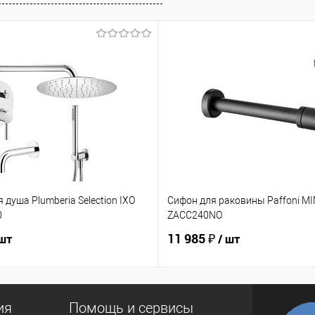
 душа Plumberia Selection IXO
Сифон для раковины Paffoni M
0
ZACC240NO
11 985 ₽
 шт
/ шт
ия
Помощь и сервисы