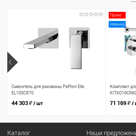
Промо
Новинка
Смеситель для раковины Paffoni Elle
Комплект для
EL105CR70
KITXO19CR6
44 303 ₽
71 169 ₽
/ шт
/
Каталог
Наши предложен