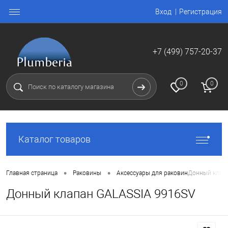
Вход
Регистрация
+7 (499) 757-20-37
0
0
Каталог товаров
•
•
Главная страница
Раковины
Аксессуары для раковин
Донный клап
Донный клапан GALASSIA 9916SV