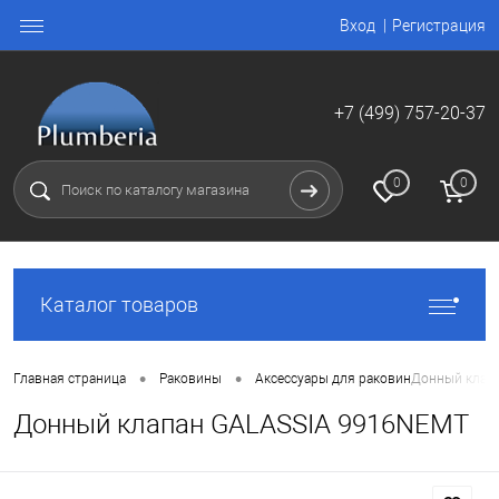
Вход
Регистрация
+7 (499) 757-20-37
0
0
Каталог товаров
•
•
Главная страница
Раковины
Аксессуары для раковин
Донный клап
Донный клапан GALASSIA 9916NEMT